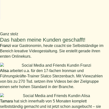
haben bereits mit mir gestartet – und du
kannst das auch!
Ganz stolz
Das haben meine Kunden geschafft!
Franzi
Franzi war Gastronomin, heute coacht sie Selbstständige im
Bereich kreative Videogestaltung. Sie erstellt gerade ihren
ersten Onlinekurs.
Alisa
Alisa arbeitet u.a. für den 17-fachen Ironman und
Führungskräfte-Trainer Slatco Sterzenbach. Mit Viewzahlen
von bis zu 270 Tsd. setzen ihre Videos bei der Zielgruppe
einen sehr hohen Standard in der Branche.
Tamara
Tamara hat sich innerhalb von 5 Monaten komplett
selbstständig gemacht und ist jetzt schon ausgebucht – sie